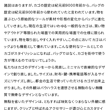
諸説はありますが、カゴの歴史は紀元前9000年前から、バッグの
歴史は紀元前900年前から使われていたと言われています。物を
運ぶという原始的なツールが素材や形態の変化からバッグに進化
していきました。現在の生活ではいわゆる一般的なカゴは、買い物
やアウトドア等限られた場面での実用的な場面での仕様に限られ
ています。物を取り出しやすく入れやすい。この点においてカゴはバ
ッグよりも機能として優れています。こんな便利なツールとしての
カゴがスタイリッシュになれば、バッグではなく、カゴを街中で使う
方が増えるのではないでしょうか。
私たちはカゴのデザインを一から見直し、ミニマルで直線的なデザ
インで創り直しました。サイズは、財布・鍵・携帯電話等が入るサイ
ズにリサイズし直し、都会の生活で使っていただけるカゴが出来上
がりました。その外観はバウハウスを連想させる無駄のない無機
質で無骨なデザインとなっています。
無駄を省いたデザインは、ともすれば味気なくつまらない外観に感
じますが、クリップと呼ばれるアクセサリーが遊び心とカスタマイ