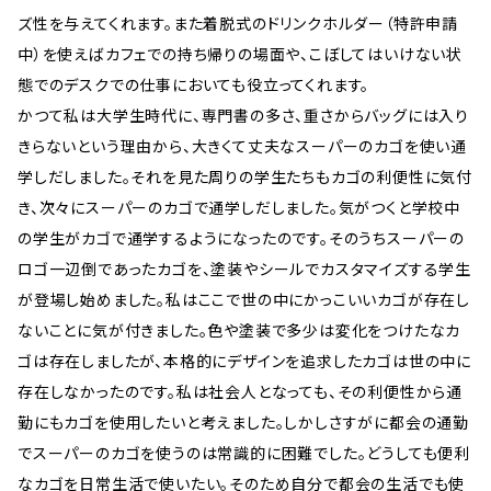
ズ性を与えてくれます。また着脱式のドリンクホルダー（特許申請
中）を使えばカフェでの持ち帰りの場面や、こぼしてはいけない状
態でのデスクでの仕事においても役立ってくれます。
かつて私は大学生時代に、専門書の多さ、重さからバッグには入り
きらないという理由から、大きくて丈夫なスーパーのカゴを使い通
学しだしました。それを見た周りの学生たちもカゴの利便性に気付
き、次々にスーパーのカゴで通学しだしました。気がつくと学校中
の学生がカゴで通学するようになったのです。そのうちスーパーの
ロゴ一辺倒であったカゴを、塗装やシールでカスタマイズする学生
が登場し始めました。私はここで世の中にかっこいいカゴが存在し
ないことに気が付きました。色や塗装で多少は変化をつけたなカ
ゴは存在しましたが、本格的にデザインを追求したカゴは世の中に
存在しなかったのです。私は社会人となっても、その利便性から通
勤にもカゴを使用したいと考えました。しかしさすがに都会の通勤
でスーパーのカゴを使うのは常識的に困難でした。どうしても便利
なカゴを日常生活で使いたい。そのため自分で都会の生活でも使