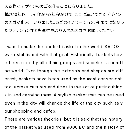
える様なデザインのカゴを作ることになりました。
構想10年以上、制作から2年程かけて、ここに満足できるデザイン
のカゴが出来上がりました。カゴのイノベーション、今までになかっ
たファッション性と先進性を取り入れたカゴをお試しください。
I want to make the coolest basket in the world. KAGOX
was established with that goal. Historically, baskets hav
e been used by all ethnic groups and societies around t
he world. Even though the materials and shapes are diff
erent, baskets have been used as the most convenient
tool across cultures and times in the act of putting thing
s in and carrying them. A stylish basket that can be used
even in the city will change the life of the city such as y
our shopping and cafes.
There are various theories, but it is said that the history
of the basket was used from 9000 BC and the history of