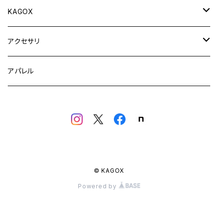
KAGOX
KAGOX ONE
アクセサリ
KAGOX ONE with Clips
KAGOX BIZ
フィギュア
アパレル
KAGOX ONE with Premium Clips
KAGOX BIZ with Clips
KAGOX MEGA
ラッゲージタグ
KAGOX BIZ with Premium Clips
KAGOX MEGA with Clips
インナーバッグ
KAGOX MEGA with Premium Clips
© KAGOX
Powered by