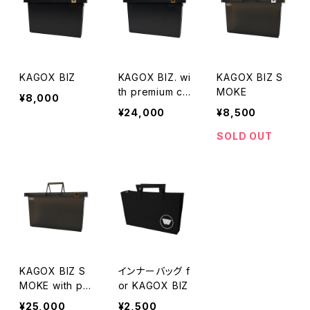
KAGOX BIZ
KAGOX BIZ. wi
KAGOX BIZ S
th premium cli
MOKE
¥8,000
ps
¥24,000
¥8,500
SOLD OUT
KAGOX BIZ S
インナーバッグ f
MOKE with pr
or KAGOX BIZ
emium clips
¥25,000
¥2,500