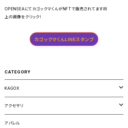
OPENSEAにてカゴックマくんがNFTで販売されてます🧸
上の画像をクリック！
カゴックマくんLINEスタンプ
CATEGORY
KAGOX
KAGOX ONE
アクセサリ
KAGOX ONE with Clips
KAGOX BIZ
フィギュア
アパレル