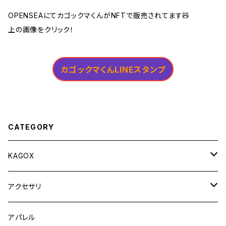
OPENSEAにてカゴックマくんがNFTで販売されてます🧸
上の画像をクリック！
カゴックマくんLINEスタンプ
CATEGORY
KAGOX
KAGOX ONE
アクセサリ
KAGOX ONE with Clips
KAGOX BIZ
フィギュア
アパレル