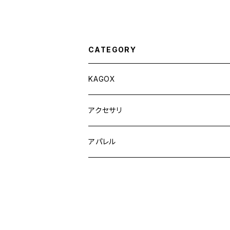
CATEGORY
KAGOX
KAGOX ONE
アクセサリ
KAGOX ONE with Clips
KAGOX BIZ
フィギュア
アパレル
KAGOX ONE with Premium Clips
KAGOX BIZ with Clips
KAGOX MEGA
ラッゲージタグ
KAGOX BIZ with Premium Clips
KAGOX MEGA with Clips
インナーバッグ