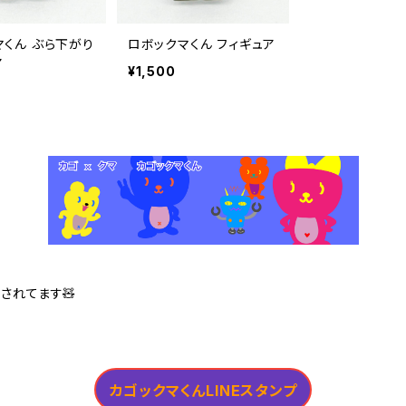
マくん ぶら下がり
ロボックマくん フィギュア
ア
¥1,500
売されてます🧸
カゴックマくんLINEスタンプ