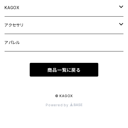
KAGOX
KAGOX ONE
アクセサリ
KAGOX ONE with Clips
KAGOX BIZ
フィギュア
アパレル
KAGOX ONE with Premium Clips
KAGOX BIZ with Clips
KAGOX MEGA
ラッゲージタグ
商品一覧に戻る
KAGOX BIZ with Premium Clips
KAGOX MEGA with Clips
インナーバッグ
KAGOX MEGA with Premium Clips
© KAGOX
Powered by