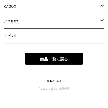
KAGOX
KAGOX ONE
アクセサリ
KAGOX ONE with Clips
KAGOX BIZ
フィギュア
アパレル
KAGOX ONE with Premium Clips
KAGOX BIZ with Clips
KAGOX MEGA
ラッゲージタグ
商品一覧に戻る
KAGOX BIZ with Premium Clips
KAGOX MEGA with Clips
インナーバッグ
KAGOX MEGA with Premium Clips
© KAGOX
Powered by