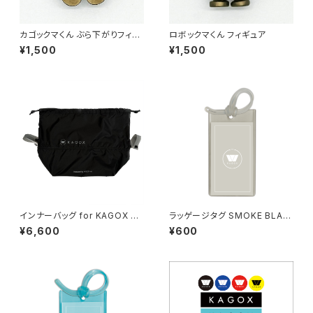
カゴックマくん ぶら下がりフィギ
ロボックマくん フィギュア
ュア
¥1,500
¥1,500
インナーバッグ for KAGOX O
ラッゲージタグ SMOKE BLAC
NE
K
¥6,600
¥600