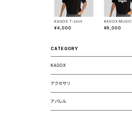
KAGOX T-shirt
KAGOX MUSIC
irt
¥4,000
¥9,000
CATEGORY
KAGOX
KAGOX ONE
アクセサリ
KAGOX ONE with Clips
KAGOX BIZ
フィギュア
アパレル
KAGOX ONE with Premium Clips
KAGOX BIZ with Clips
KAGOX MEGA
ラッゲージタグ