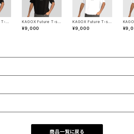
 T-sh
KAGOX Future T-shi
KAGOX Future T-shi
KAGOX
rt
rt
rt
¥9,000
¥9,000
¥9,
商品一覧に戻る