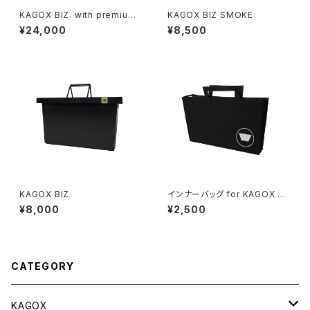
KAGOX BIZ. with premium
KAGOX BIZ SMOKE
clips
¥24,000
¥8,500
KAGOX BIZ
インナーバッグ for KAGOX BI
Z
¥8,000
¥2,500
CATEGORY
KAGOX