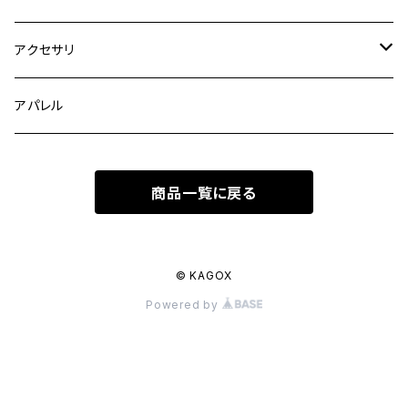
KAGOX ONE
アクセサリ
KAGOX ONE with Clips
KAGOX BIZ
フィギュア
アパレル
KAGOX ONE with Premium Clips
KAGOX BIZ with Clips
KAGOX MEGA
ラッゲージタグ
商品一覧に戻る
KAGOX BIZ with Premium Clips
KAGOX MEGA with Clips
インナーバッグ
KAGOX MEGA with Premium Clips
© KAGOX
Powered by